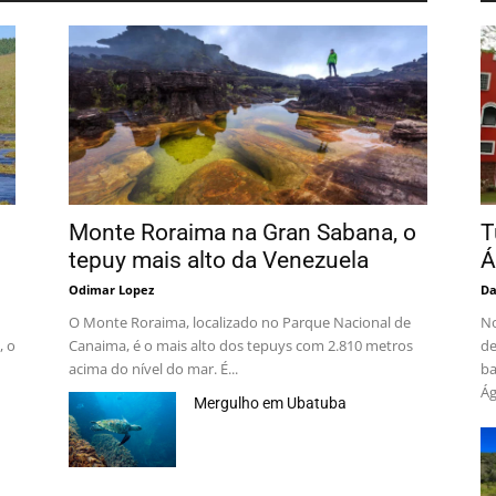
Monte Roraima na Gran Sabana, o
T
tepuy mais alto da Venezuela
Á
Odimar Lopez
Da
O Monte Roraima, localizado no Parque Nacional de
No
, o
Canaima, é o mais alto dos tepuys com 2.810 metros
de
acima do nível do mar. É...
ba
Ág
Mergulho em Ubatuba