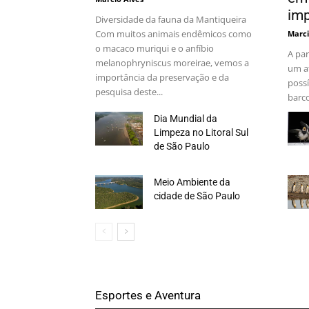
imp
Diversidade da fauna da Mantiqueira
Com muitos animais endêmicos como
Marci
o macaco muriqui e o anfíbio
A par
melanophryniscus moreirae, vemos a
um at
importância da preservação e da
possí
pesquisa deste...
barco
Dia Mundial da
Limpeza no Litoral Sul
de São Paulo
Meio Ambiente da
cidade de São Paulo
Esportes e Aventura