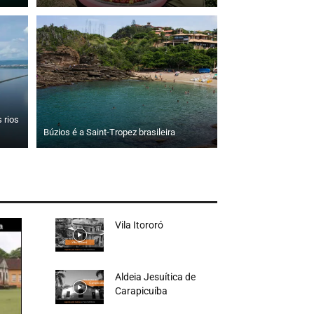
 rios
Búzios é a Saint-Tropez brasileira
Vila Itororó
Aldeia Jesuítica de
Carapicuíba