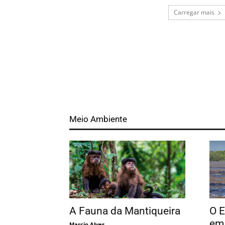
Carregar mais
Meio Ambiente
A Fauna da Mantiqueira
O 
em
Marcio Alves