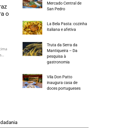
Mercado Central de
raz
San Pedro
ra o
La Bela Pasta: cozinha
italiana e afetiva
Truta da Serra da
tima
Mantiqueira – Da
...
pesquisa à
gastronomia
Vila Don Patto
inaugura casa de
doces portugueses
idadania