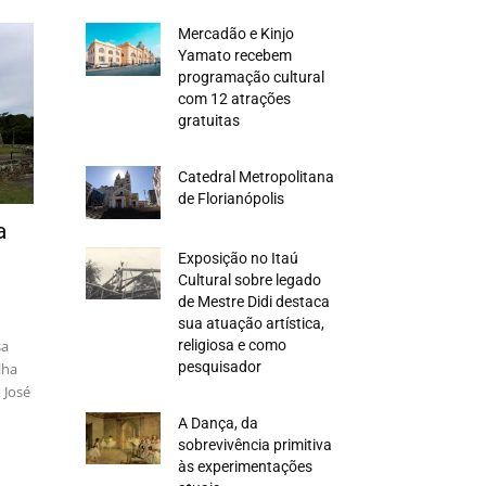
Mercadão e Kinjo
Yamato recebem
programação cultural
com 12 atrações
gratuitas
Catedral Metropolitana
de Florianópolis
a
Exposição no Itaú
Cultural sobre legado
de Mestre Didi destaca
sua atuação artística,
sa
religiosa e como
pesquisador
lha
 José
A Dança, da
sobrevivência primitiva
às experimentações