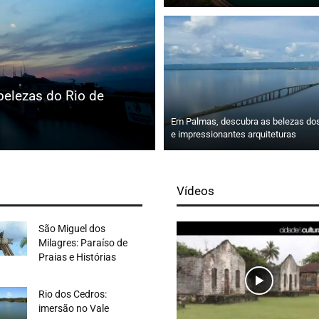
belezas do Rio de
Em Palmas, descubra as belezas dos
e impressionantes arquiteturas
Vídeos
São Miguel dos
Milagres: Paraíso de
Praias e Histórias
Rio dos Cedros:
imersão no Vale