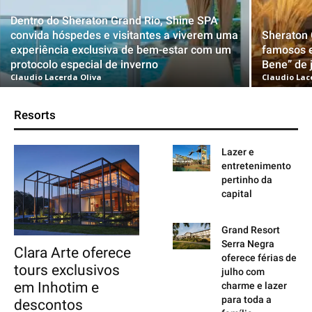
Dentro do Sheraton Grand Rio, Shine SPA
convida hóspedes e visitantes a viverem uma
Sheraton 
experiência exclusiva de bem-estar com um
famosos e
protocolo especial de inverno
Bene” de 
Claudio Lacerda Oliva
Claudio Lac
Resorts
Lazer e
entretenimento
pertinho da
capital
Grand Resort
Serra Negra
Clara Arte oferece
oferece férias de
tours exclusivos
julho com
em Inhotim e
charme e lazer
para toda a
descontos