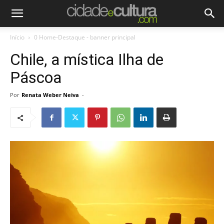
Início
0 Home-Destaque - banner principal
Chile, a mística Ilha de
Páscoa
Por
Renata Weber Neiva
-