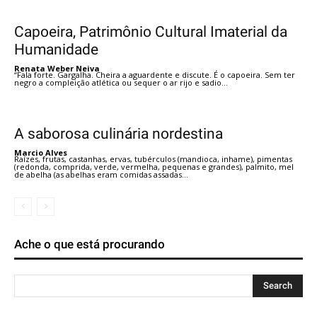
Capoeira, Patrimônio Cultural Imaterial da
Humanidade
Renata Weber Neiva
“Fala forte. Gargalha. Cheira a aguardente e discute. É o capoeira. Sem ter
negro a compleição atlética ou sequer o ar rijo e sadio...
A saborosa culinária nordestina
Marcio Alves
Raízes, frutas, castanhas, ervas, tubérculos (mandioca, inhame), pimentas
(redonda, comprida, verde, vermelha, pequenas e grandes), palmito, mel
de abelha (as abelhas eram comidas assadas...
Ache o que está procurando