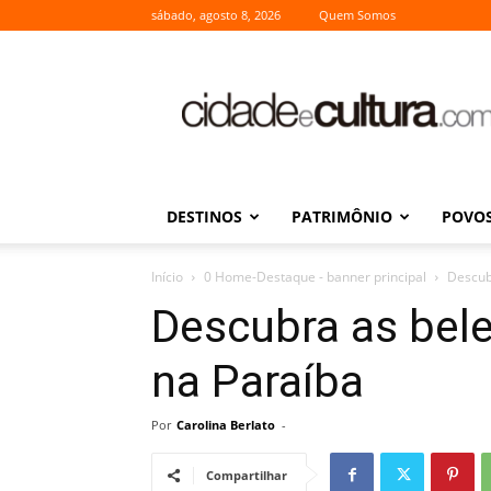
sábado, agosto 8, 2026
Quem Somos
Cidade
e
Cultura
DESTINOS
PATRIMÔNIO
POVOS
Início
0 Home-Destaque - banner principal
Descub
Descubra as bel
na Paraíba
Por
Carolina Berlato
-
Compartilhar