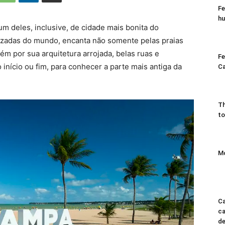
Fe
h
um deles, inclusive, de cidade mais bonita do
izadas do mundo, encanta não somente pelas praias
bém por sua arquitetura arrojada, belas ruas e
Fe
nício ou fim, para conhecer a parte mais antiga da
Ca
Th
to
Mo
Ca
ca
d