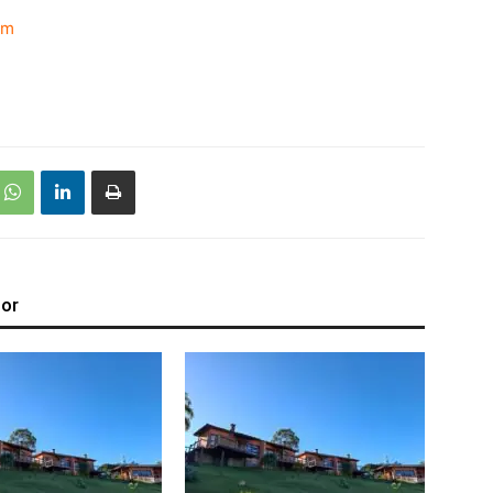
om
tor