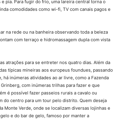
 pia. Para fugir do frio, uma lareira central torna o
inda comodidades como wi-fi, TV com canais pagos e
nsar na rede ou na banheira observando toda a beleza
s contam com terraço e hidromassagem dupla com vista
s atrações para se entreter nos quatro dias. Além da
das típicas mineiras aos europeus foundues, passando
te, há inúmeras atividades ao ar livre, como a Fazenda
 Grinberg, com inúmeras trilhas para fazer e que
 é possível fazer passeios rurais a cavalo ou
 do centro para um tour pelo distrito. Quem deseja
da Monte Verde, onde se localizam diversas lojinhas e
 gelo e do bar de gelo, famoso por manter a