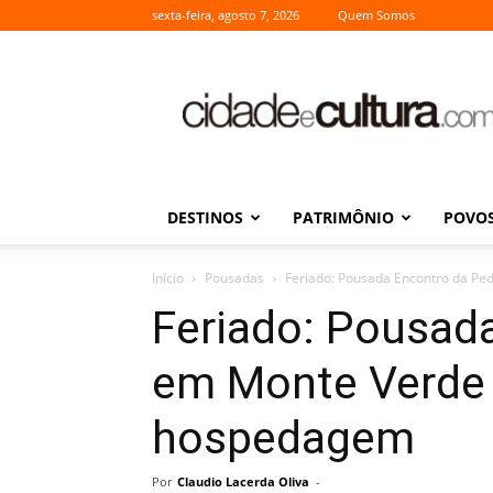
sexta-feira, agosto 7, 2026
Quem Somos
Cidade
e
Cultura
DESTINOS
PATRIMÔNIO
POVOS
Início
Pousadas
Feriado: Pousada Encontro da P
Feriado: Pousad
em Monte Verde 
hospedagem
Por
Claudio Lacerda Oliva
-