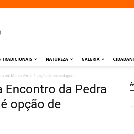
 TRADICIONAIS
NATUREZA
GALERIA
CIDADAN
edra em Monte Verde é opção de hospedagem
A
a Encontro da Pedra
é opção de