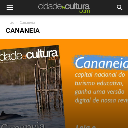
Início
Cananeia
CANANEIA