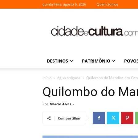
quinta-feira, agosto 6, 2026
Quem Somos
Cidade
e
Cultura
DESTINOS
PATRIMÔNIO
POVOS
Início
água salgada
Quilombo do Mandira em Can
Quilombo do Ma
Por
Marcio Alves
-
Compartilhar