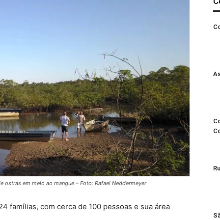
C
Co
As
Co
C
Ru
de ostras em meio ao mangue – Foto: Rafael Neddermeyer
4 famílias, com cerca de 100 pessoas e sua área
Sã