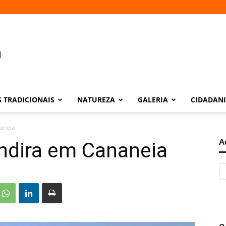
 TRADICIONAIS
NATUREZA
GALERIA
CIDADAN
aneia
A
ndira em Cananeia