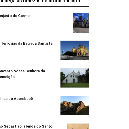
onheça as belezas do litoral paulista
njunto do Carmo
 ferrovias da Baixada Santista
nvento Nossa Senhora da
onceição
ínas do Abarebebê
o Sebastião: a lenda do Santo