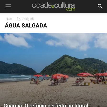
Início
água salgada
ÁGUA SALGADA
Guarujá: O refúgio perfeito no litoral