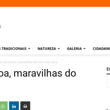
 TRADICIONAIS
NATUREZA
GALERIA
CIDADAN
ia de Lisboa, maravilhas do mar e da terra
E
oa, maravilhas do