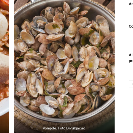
Am
Co
A 
pr
Vôngole. Foto Divulgação