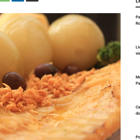
L
Pa
Ro
Li
vi
Mo
Pa
Ca
do
Po