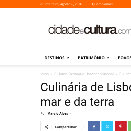
quinta-feira, agosto 6, 2026
Quem Somos
Cidade
e
Cultura
DESTINOS
PATRIMÔNIO
POVOS
Início
0 Home-Destaque - banner principal
Culinár
Culinária de Lisb
mar e da terra
Por
Marcio Alves
-
Compartilhar