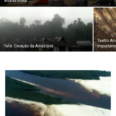
Ricardo Villela
Teatro A
Tefé: Coração da Amazônia
important