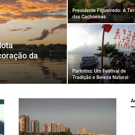
Presidente Figueiredo: A Ter
das Cachoeiras
ota
coração da
Parintins: Um Festival de
Tradição e Beleza Natural
A