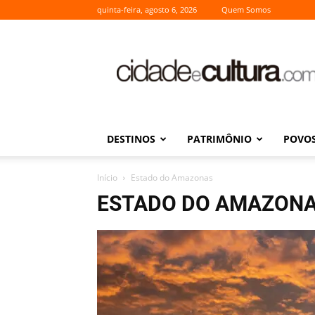
quinta-feira, agosto 6, 2026
Quem Somos
Cidade
e
Cultura
DESTINOS
PATRIMÔNIO
POVOS
Início
Estado do Amazonas
ESTADO DO AMAZON