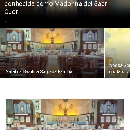
conhecida como Madonna dei Sacri
Cuori
.
Nossa Sen
Natal na Basílica Sagrada Família
cristãos e