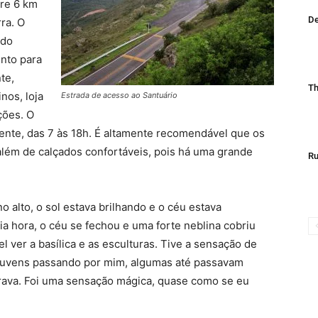
rre 6 km
De
ra. O
 do
nto para
te,
Th
nos, loja
Estrada de acesso ao Santuário
ções. O
mente, das 7 às 18h. É altamente recomendável que os
 além de calçados confortáveis, pois há uma grande
Ru
o alto, o sol estava brilhando e o céu estava
 hora, o céu se fechou e uma forte neblina cobriu
l ver a basílica e as esculturas. Tive a sensação de
s nuvens passando por mim, algumas até passavam
rava. Foi uma sensação mágica, quase como se eu