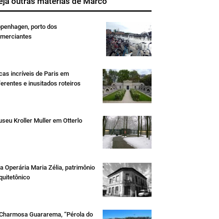
eja outras matérias de Marco
penhagen, porto dos
merciantes
cas incríveis de Paris em
ferentes e inusitados roteiros
seu Kroller Muller em Otterlo
la Operária Maria Zélia, patrimônio
quitetônico
Charmosa Guararema, “Pérola do