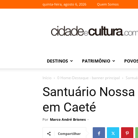
quinta-feira, agosto 6, 2026
Quem Somos
Cidade
e
Cultura
DESTINOS
PATRIMÔNIO
POVOS
Início
0 Home-Destaque - banner principal
Santuá
Santuário Nossa
em Caeté
Por
Marco André Briones
-
Compartilhar