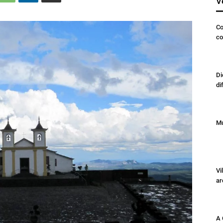
V
Co
co
Di
di
Mu
Vi
ar
A 