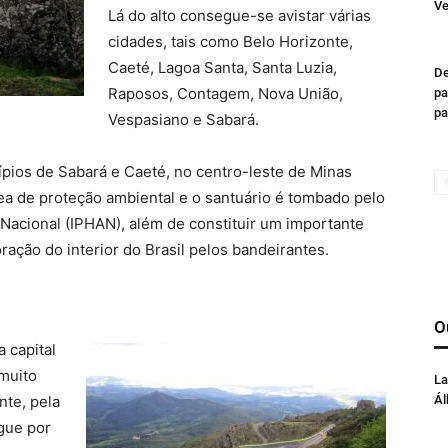
Ve
Lá do alto consegue-se avistar várias
cidades, tais como Belo Horizonte,
Caeté, Lagoa Santa, Santa Luzia,
De
Raposos, Contagem, Nova União,
pa
pa
Vespasiano e Sabará.
ípios de Sabará e Caeté, no centro-leste de Minas
ea de proteção ambiental e o santuário é tombado pelo
o Nacional (IPHAN), além de constituir um importante
oração do interior do Brasil pelos bandeirantes.
O
 capital
 muito
La
nte, pela
Ál
gue por