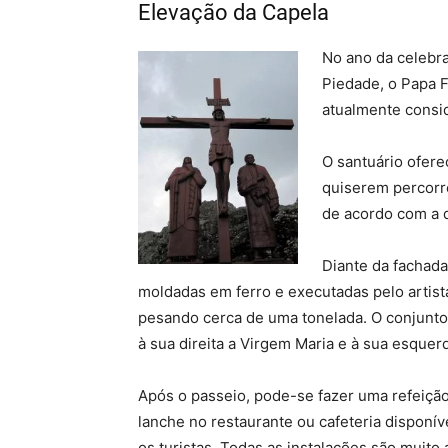
Elevação da Capela
No ano da celebr
Piedade, o Papa F
atualmente consi
O santuário ofere
quiserem percorrê
de acordo com a 
Diante da fachada
moldadas em ferro e executadas pelo artist
pesando cerca de uma tonelada. O conjunto 
à sua direita a Virgem Maria e à sua esquer
Após o passeio, pode-se fazer uma refeiçã
lanche no restaurante ou cafeteria disponív
os turistas. Todas as instalações são muito