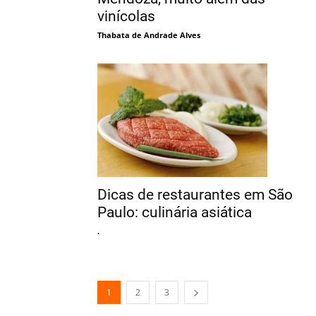
vinícolas
Thabata de Andrade Alves
Dicas de restaurantes em São
Paulo: culinária asiática
.
1
2
3