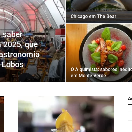
Chicago em The Bear
a saber
 2025, que
gastronomia
a-Lobos
O Alquimista: sabores inédit
em Monte Verde
A