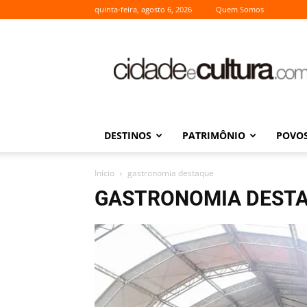
quinta-feira, agosto 6, 2026
Quem Somos
Cidade
e
Cultura
DESTINOS
PATRIMÔNIO
POVOS
Início
gastronomia destaque
GASTRONOMIA DEST