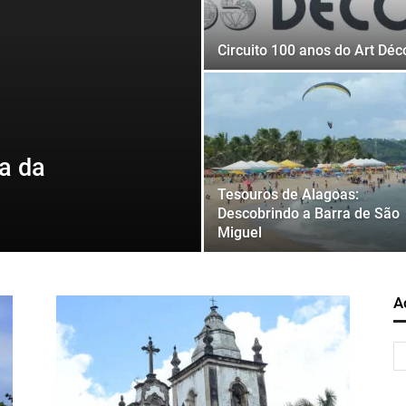
Circuito 100 anos do Art Déc
a da
Tesouros de Alagoas:
Descobrindo a Barra de São
Miguel
A