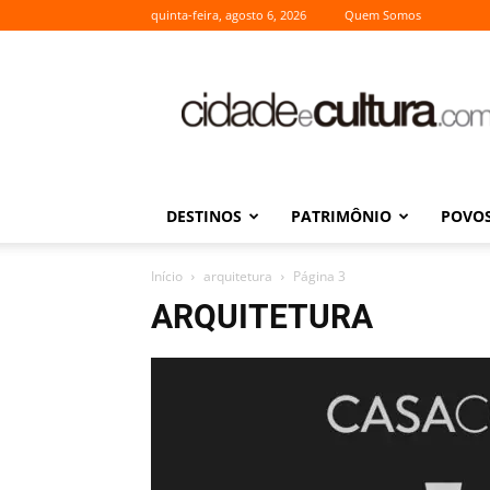
quinta-feira, agosto 6, 2026
Quem Somos
Cidade
e
Cultura
DESTINOS
PATRIMÔNIO
POVOS
Início
arquitetura
Página 3
ARQUITETURA