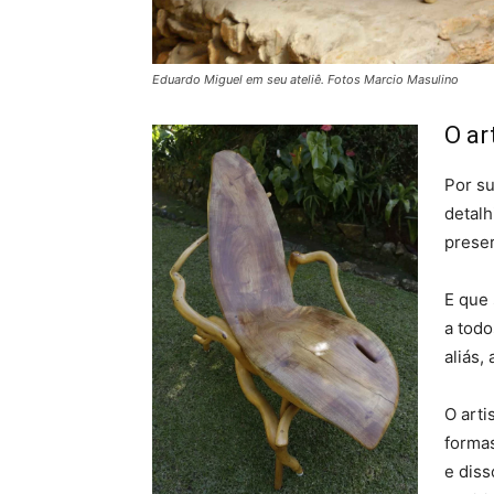
Eduardo Miguel em seu ateliê. Fotos Marcio Masulino
O ar
Por su
detalh
preser
E que
a todo
aliás,
O art
formas
e diss