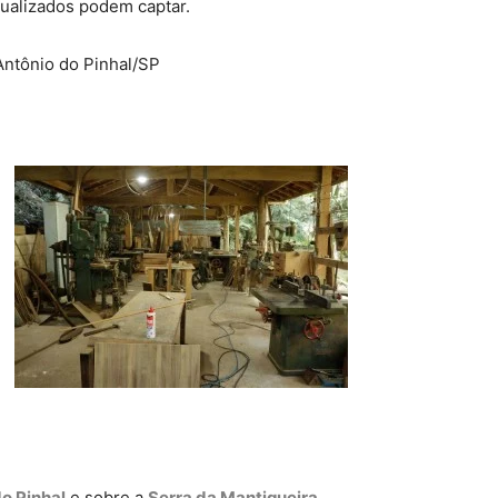
tualizados podem captar.
Antônio do Pinhal/SP
o Pinhal
e sobre a
Serra da Mantiqueira