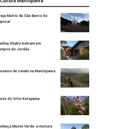
 Cultura Mantiqueira
reja Matriz de São Bento do
apucaí
ishna Shakti Ashram em
ampos do Jordão
sseios de cavalo na Mantiqueira
ores do Sítio Katayama
nheça Monte Verde: a mistura