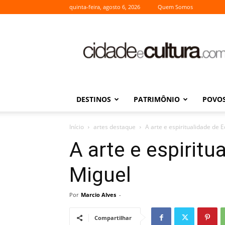
quinta-feira, agosto 6, 2026
Quem Somos
Cidade
e
Cultura
DESTINOS
PATRIMÔNIO
POVOS
Início
artes destaque
A arte e espiritualidade de 
A arte e espirit
Miguel
Por
Marcio Alves
-
Compartilhar