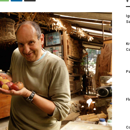
+
Ig
S
Kr
C
Pa
Fl
Co