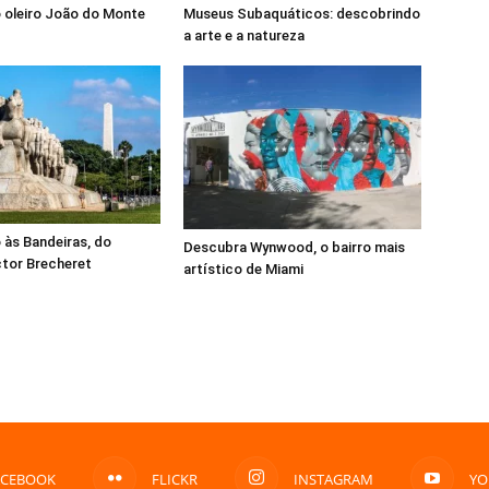
 oleiro João do Monte
Museus Subaquáticos: descobrindo
a arte e a natureza
às Bandeiras, do
Descubra Wynwood, o bairro mais
ctor Brecheret
artístico de Miami
ACEBOOK
FLICKR
INSTAGRAM
YO