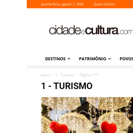
quarta-feira, agosto 5, 2026
Quem Somos
Cidade
e
Cultura
DESTINOS
PATRIMÔNIO
POVOS
Início
1 - Turismo
Página 117
1 - TURISMO