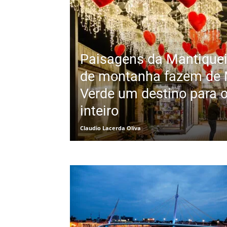
Paisagens da Mantiquei
de montanha fazem de
Verde um destino para 
inteiro
Claudio Lacerda Oliva