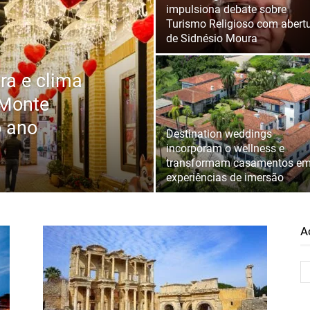
impulsiona debate sobre
Turismo Religioso com abert
de Sidnésio Moura
ra e clima
 Monte
o ano
Destination weddings
incorporam o wellness e
transformam casamentos e
experiências de imersão
A