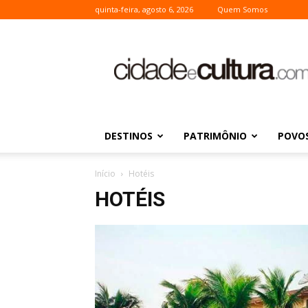
quinta-feira, agosto 6, 2026
Quem Somos
Cidade
e
Cultura
DESTINOS
PATRIMÔNIO
POVOS
Início
Hotéis
HOTÉIS