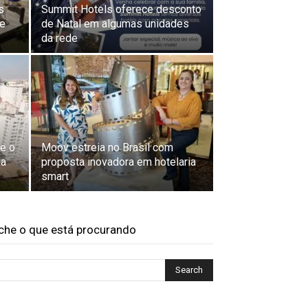
s
Summit Hotels oferece desconto
 e
de Natal em algumas unidades
da rede
e o
Moov estreia no Brasil com
na
proposta inovadora em hotelaria
smart
che o que está procurando