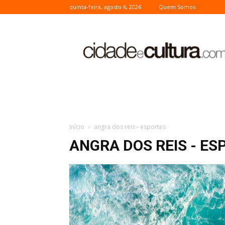
quinta-feira, agosto 6, 2026
Quem Somos
Cidade
e
Cultura
Início
angra dos reis - esportes
ANGRA DOS REIS - ES