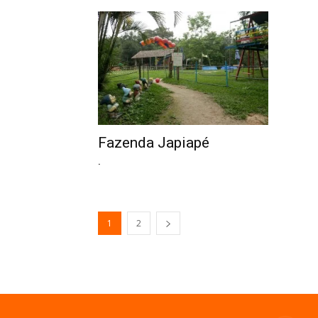
Fazenda Japiapé
.
1
2