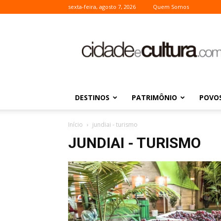
sexta-feira, agosto 7, 2026
Quem Somos
Cidade
e
Cultura
DESTINOS
PATRIMÔNIO
POVOS
Início
jundiai - turismo
JUNDIAI - TURISMO