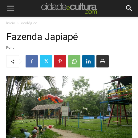
Início
ecológico
Fazenda Japiapé
Por
.
-