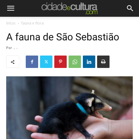
Início
fauna e flora
A fauna de São Sebastião
Por
.
-