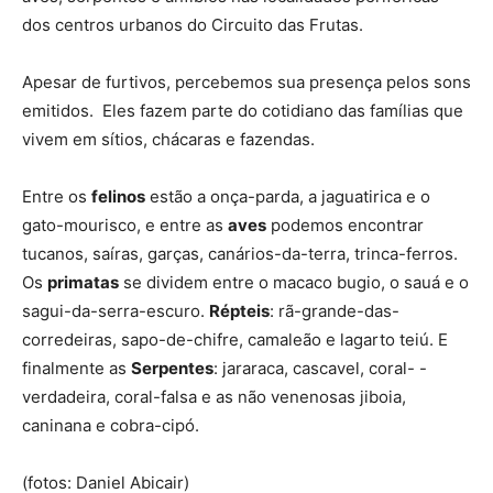
dos centros urbanos do Circuito das Frutas.
Apesar de furtivos, percebemos sua presença pelos sons
emitidos. Eles fazem parte do cotidiano das famílias que
vivem em sítios, chácaras e fazendas.
Entre os
felinos
estão a onça-parda, a jaguatirica e o
gato-mourisco, e entre as
aves
podemos encontrar
tucanos, saíras, garças, canários-da-terra, trinca-ferros.
Os
primatas
se dividem entre o macaco bugio, o sauá e o
sagui-da-serra-escuro.
Répteis
: rã-grande-das-
corredeiras, sapo-de-chifre, camaleão e lagarto teiú. E
finalmente as
Serpentes
: jararaca, cascavel, coral- -
verdadeira, coral-falsa e as não venenosas jiboia,
caninana e cobra-cipó.
(fotos: Daniel Abicair)