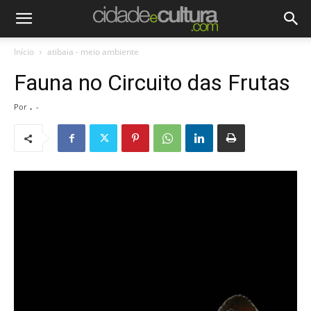
Início
atibaia - meio ambiente
Fauna no Circuito das Frutas
Por
.
-