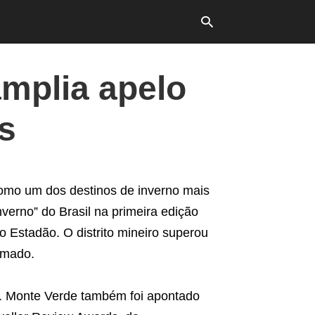
mplia apelo
Typ
es
your
sea
que
and
hit
ente
como um dos destinos de inverno mais
nverno” do Brasil na primeira edição
o Estadão. O distrito mineiro superou
amado.
 Monte Verde também foi apontado