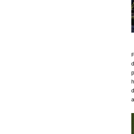
P
d
p
h
d
a