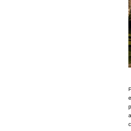
P
e
p
a
c