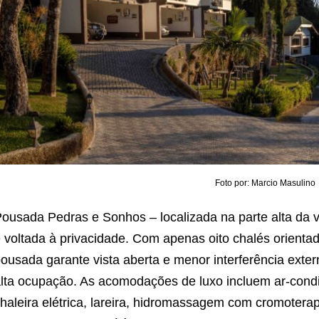
Foto por: Marcio Masulino
ousada Pedras e Sonhos – localizada na parte alta da 
 voltada à privacidade. Com apenas oito chalés orientad
ousada garante vista aberta e menor interferência exte
lta ocupação. As acomodações de luxo incluem ar-condi
haleira elétrica, lareira, hidromassagem com cromotera