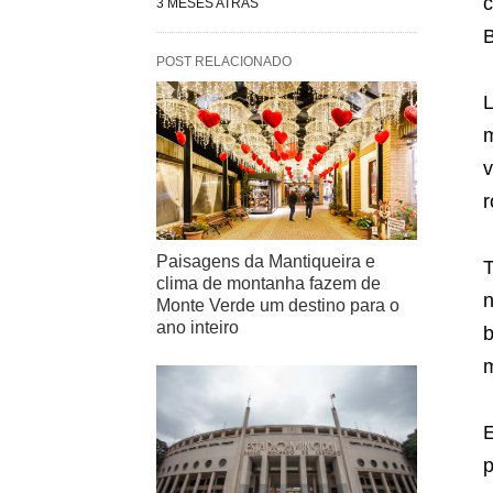
c
3 MESES ATRÁS
B
POST RELACIONADO
L
m
v
r
Paisagens da Mantiqueira e
T
clima de montanha fazem de
n
Monte Verde um destino para o
ano inteiro
b
m
E
p