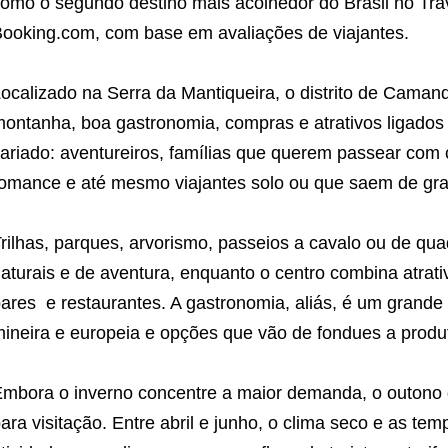
omo o segundo destino mais acolhedor do Brasil no Tra
ooking.com, com base em avaliações de viajantes.
ocalizado na Serra da Mantiqueira, o distrito de Caman
ontanha, boa gastronomia, compras e atrativos ligados
ariado: aventureiros, famílias que querem passear com
omance e até mesmo viajantes solo ou que saem de gr
rilhas, parques, arvorismo, passeios a cavalo ou de quad
aturais e de aventura, enquanto o centro combina atrat
ares e restaurantes. A gastronomia, aliás, é um grande d
ineira e europeia e opções que vão de fondues a produt
mbora o inverno concentre a maior demanda, o outono 
ara visitação. Entre abril e junho, o clima seco e as t