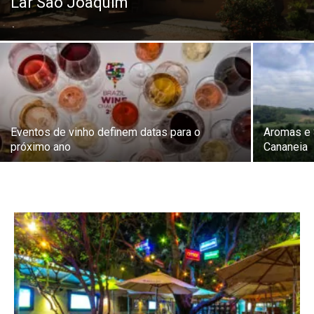
Lar São Joaquim
.
Eventos de vinho definem datas para o
Aromas e 
próximo ano
Cananeia