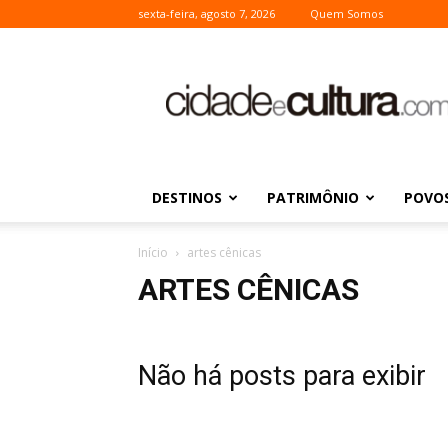
sexta-feira, agosto 7, 2026
Quem Somos
Cidade
e
Cultura
DESTINOS
PATRIMÔNIO
POVOS
Início
artes cênicas
ARTES CÊNICAS
Não há posts para exibir