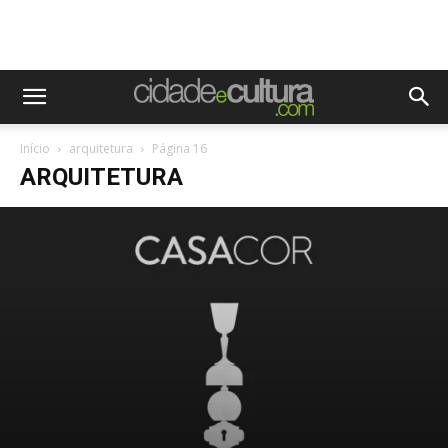
Início
arquitetura
Página 16
ARQUITETURA