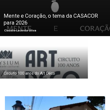
Mente e Coração, o tema da CASACOR
Ação pret
para 2026
subterrân
Claudio Lacerda Oliva
atributos 
Circuito 100 anos do Art Déco