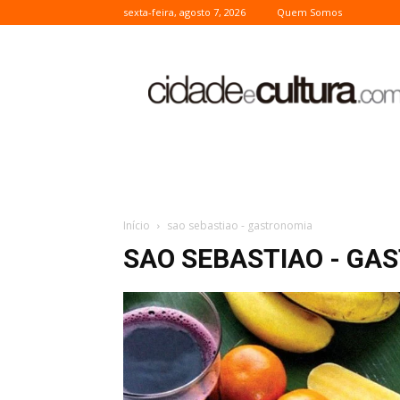
sexta-feira, agosto 7, 2026
Quem Somos
Cidade
e
Cultura
Início
sao sebastiao - gastronomia
SAO SEBASTIAO - GA