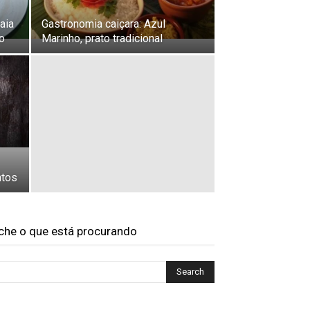
aia
Gastronomia caiçara: Azul
o
Marinho, prato tradicional
ntos
che o que está procurando