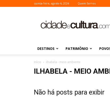
quinta-feira, agosto 6, 2026
Quem Somos
Cidade
e
Cultura
DESTINOS
PATRIMÔNIO
POVOS
Início
ilhabela - meio ambiente
ILHABELA - MEIO AMB
Não há posts para exibir