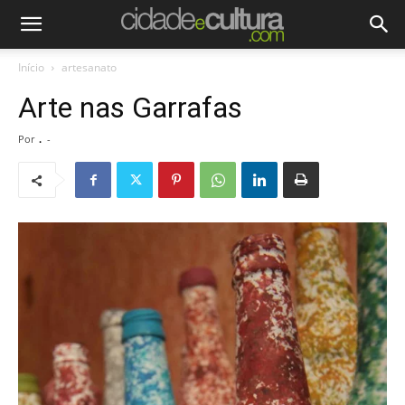
Início
artesanato
Arte nas Garrafas
Por
.
-