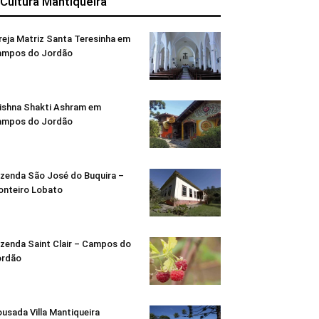
 Cultura Mantiqueira
reja Matriz Santa Teresinha em
ampos do Jordão
ishna Shakti Ashram em
ampos do Jordão
zenda São José do Buquira –
nteiro Lobato
zenda Saint Clair – Campos do
ordão
usada Villa Mantiqueira