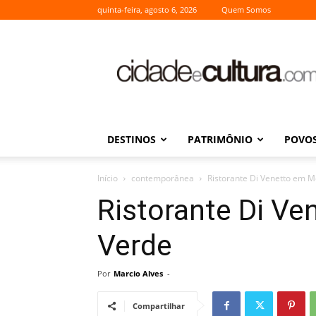
quinta-feira, agosto 6, 2026
Quem Somos
Cidade
e
Cultura
DESTINOS
PATRIMÔNIO
POVOS
Início
contemporânea
Ristorante Di Venetto em 
Ristorante Di V
Verde
Por
Marcio Alves
-
Compartilhar