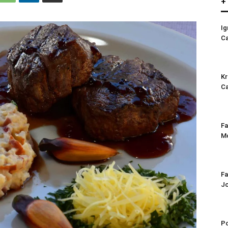
+
Ig
C
Kr
C
Fa
Mo
Fa
J
Po