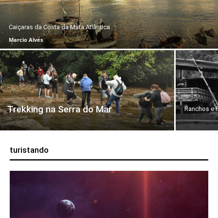
Caiçaras da Costa da Mata Atlântica
Marcio Alves
Trekking na Serra do Mar
Ranchos e P
turistando