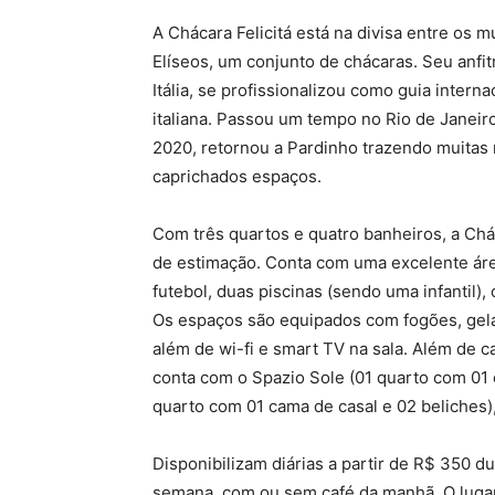
A Chácara Felicitá está na divisa entre os 
Elíseos, um conjunto de chácaras. Seu anfit
Itália, se profissionalizou como guia inter
italiana. Passou um tempo no Rio de Janeir
2020, retornou a Pardinho trazendo muitas
caprichados espaços.
Com três quartos e quatro banheiros, a Chá
de estimação. Conta com uma excelente área
futebol, duas piscinas (sendo uma infantil), 
Os espaços são equipados com fogões, gelad
além de wi-fi e smart TV na sala. Além de 
conta com o Spazio Sole (01 quarto com 01 
quarto com 01 cama de casal e 02 beliches)
Disponibilizam diárias a partir de R$ 350 d
semana, com ou sem café da manhã. O lugar é