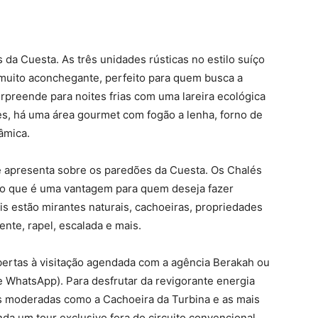
a Cuesta. As três unidades rústicas no estilo suíço
muito aconchegante, perfeito para quem busca a
urpreende para noites frias com uma lareira ecológica
es, há uma área gourmet com fogão a lenha, forno de
âmica.
se apresenta sobre os paredões da Cuesta. Os Chalés
, o que é uma vantagem para quem deseja fazer
ais estão mirantes naturais, cachoeiras, propriedades
ente, rapel, escalada e mais.
bertas à visitação agendada com a agência Berakah ou
 WhatsApp). Para desfrutar da revigorante energia
es moderadas como a Cachoeira da Turbina e as mais
da um tour exclusivo fora do circuito convencional.