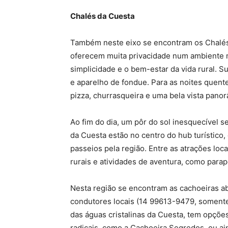
Chalés da Cuesta
Também neste eixo se encontram os Chalés d
oferecem muita privacidade num ambiente 
simplicidade e o bem-estar da vida rural. S
e aparelho de fondue. Para as noites quent
pizza, churrasqueira e uma bela vista panor
Ao fim do dia, um pôr do sol inesquecível 
da Cuesta estão no centro do hub turístico
passeios pela região. Entre as atrações loc
rurais e atividades de aventura, como parap
Nesta região se encontram as cachoeiras a
condutores locais (14 99613-9479, somente
das águas cristalinas da Cuesta, tem opçõ
radicais, como a Cachoeira Segredos, ou ain