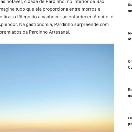
 notável, cidade de Pardinho, no interior de São
Ri
 imagina tudo que ela proporciona entre morros e
se
e tirar o fôlego do amanhecer ao entardecer. À noite, é
esplendor. Na gastronomia, Pardinho surpreende com
 premiados da Pardinho Artesanal.
Ri
at
Ol
Cu
Bo
má
Fe
pa