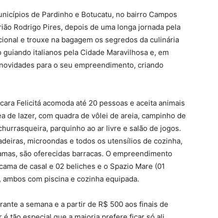
municípios de Pardinho e Botucatu, no bairro Campos
rião Rodrigo Pires, depois de uma longa jornada pela
nacional e trouxe na bagagem os segredos da culinária
o guiando italianos pela Cidade Maravilhosa e, em
 novidades para o seu empreendimento, criando
cara Felicitá acomoda até 20 pessoas e aceita animais
 de lazer, com quadra de vôlei de areia, campinho de
churrasqueira, parquinho ao ar livre e salão de jogos.
eiras, microondas e todos os utensílios de cozinha,
camas, são oferecidas barracas. O empreendimento
cama de casal e 02 beliches e o Spazio Mare (01
, ambos com piscina e cozinha equipada.
urante a semana e a partir de R$ 500 aos finais de
 tão especial que a maioria prefere ficar só ali