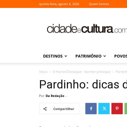
quinta-feira, agosto 6, 2026
Quem Somos
Cidade
e
Cultura
DESTINOS
PATRIMÔNIO
POVOS
Início
0 Home-Destaque - banner principal
Pardin
Pardinho: dicas
Por
Da Redação
-
Compartilhar