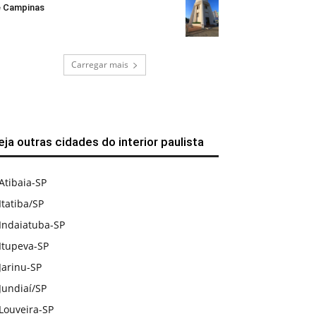
 Campinas
Carregar mais
eja outras cidades do interior paulista
Atibaia-SP
Itatiba/SP
Indaiatuba-SP
Itupeva-SP
Jarinu-SP
Jundiaí/SP
Louveira-SP