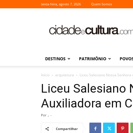
sexta-feira, agosto 7, 2026
Quem Somos
Cidade
e
Cultura
DESTINOS
PATRIMÔNIO
POVOS
Início
arquitetura
Liceu Salesiano Nossa Senhora
Liceu Salesiano
Auxiliadora em 
Por
.
-
Compartilhar