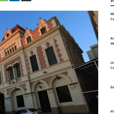
V
Mu
C
Ar
d
Un
C
Es
Pl