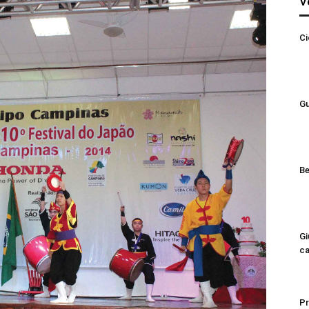
V
Ci
Gu
Be
Gi
ca
Pr