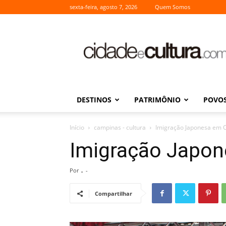
sexta-feira, agosto 7, 2026
Quem Somos
Cidade
e
Cultura
DESTINOS
PATRIMÔNIO
POVOS
Início
campinas - cultura
Imigração Japonesa em 
Imigração Japo
Por
.
-
Compartilhar