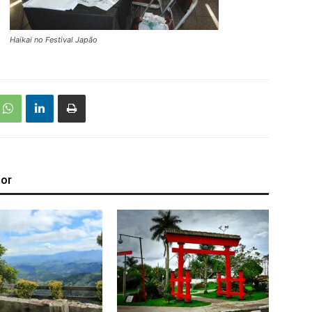
Haikai no Festival Japão
tor