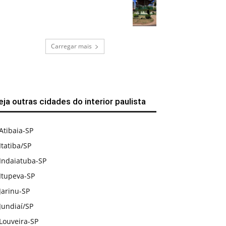
Carregar mais
eja outras cidades do interior paulista
Atibaia-SP
Itatiba/SP
Indaiatuba-SP
Itupeva-SP
Jarinu-SP
Jundiaí/SP
Louveira-SP