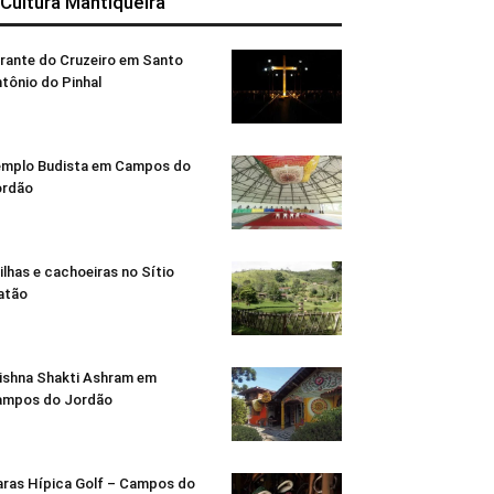
 Cultura Mantiqueira
rante do Cruzeiro em Santo
tônio do Pinhal
mplo Budista em Campos do
ordão
ilhas e cachoeiras no Sítio
atão
ishna Shakti Ashram em
ampos do Jordão
ras Hípica Golf – Campos do