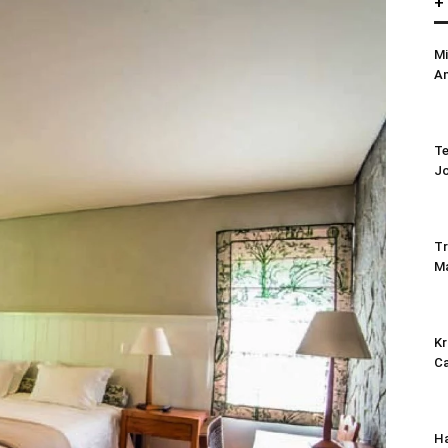
+
Mi
An
Te
J
Tr
M
Kr
C
Ha