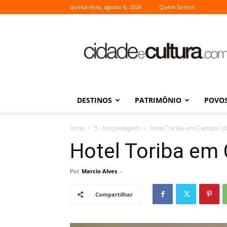
quinta-feira, agosto 6, 2026
Quem Somos
Cidade
e
Cultura
DESTINOS
PATRIMÔNIO
POVOS
Início
5 - hospedagem
Hotel Toriba em Campos do
Hotel Toriba em
Por
Marcio Alves
-
Compartilhar