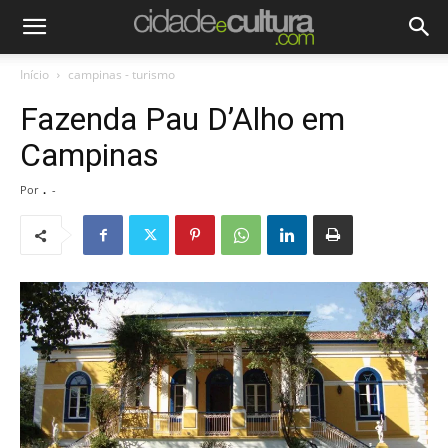
Início
campinas - turismo
Fazenda Pau D’Alho em
Campinas
Por
.
-