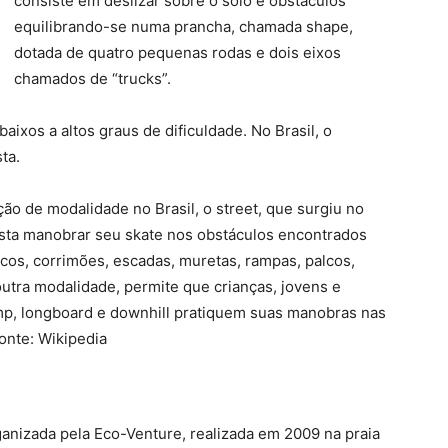
consiste em deslizar sobre o solo e obstáculos
equilibrando-se numa prancha, chamada shape,
dotada de quatro pequenas rodas e dois eixos
chamados de “trucks”.
ixos a altos graus de dificuldade. No Brasil, o
ta.
ção de modalidade no Brasil, o street, que surgiu no
tista manobrar seu skate nos obstáculos encontrados
os, corrimões, escadas, muretas, rampas, palcos,
outra modalidade, permite que crianças, jovens e
ramp, longboard e downhill pratiquem suas manobras nas
onte: Wikipedia
ganizada pela Eco-Venture, realizada em 2009 na praia