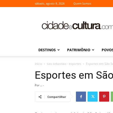
sábado, agosto 8, 2026
Quem Somos
Cidade
e
Cultura
DESTINOS
PATRIMÔNIO
POVOS
Início
sao sebastiao - esportes
Esportes em São Se
Esportes em São 
Por
.
-
Compartilhar