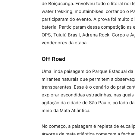
de Boiçucanga. Envolveu todo o litoral nort
water trekking, moutainbikes, cortando o Pa
participaram do evento. A prova foi muito d
bateria. Participaram dessa competição as
OPS, Tuiuiú Brasil, Adrena Rock, Corpo e Á
vendedores da etapa.
Off Road
Uma linda paisagem do Parque Estadual da 
mirantes naturais que permitem a observaç
transparentes. Esse é o cenário do pratica
explorar escondidas estradinhas, nas quai
agitação da cidade de São Paulo, ao lado da
meio da Mata Atlântica.
No começo, a paisagem é repleta de eucali
árvores da mata atlântica começam a fechar 