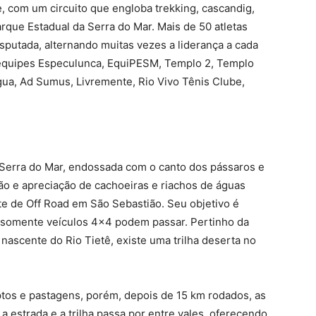
e, com um circuito que engloba trekking, cascandig,
rque Estadual da Serra do Mar. Mais de 50 atletas
isputada, alternando muitas vezes a liderança a cada
 equipes Especulunca, EquiPESM, Templo 2, Templo
gua, Ad Sumus, Livremente, Rio Vivo Tênis Clube,
Serra do Mar, endossada com o canto dos pássaros e
ão e apreciação de cachoeiras e riachos de águas
nte de Off Road em São Sebastião. Seu objetivo é
s somente veículos 4×4 podem passar. Pertinho da
 nascente do Rio Tietê, existe uma trilha deserta no
ptos e pastagens, porém, depois de 15 km rodados, as
a estrada e a trilha passa por entre vales, oferecendo