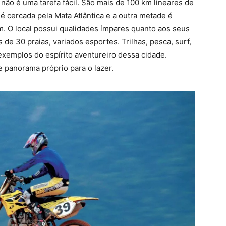
não é uma tarefa fácil. São mais de 100 km lineares de
 cercada pela Mata Atlântica e a outra metade é
m. O local possui qualidades ímpares quanto aos seus
s de 30 praias, variados esportes. Trilhas, pesca, surf,
exemplos do espírito aventureiro dessa cidade.
e panorama próprio para o lazer.