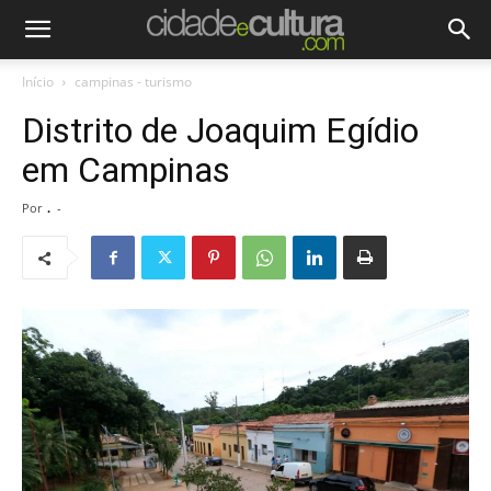
Início
campinas - turismo
Distrito de Joaquim Egídio
em Campinas
Por
.
-