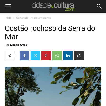
Início
Cananeia - meio ambiente
Costão rochoso da Serra do
Mar
Por
Marcio Alves
-