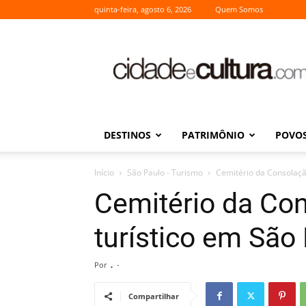
quinta-feira, agosto 6, 2026
Quem Somos
Cidade
e
Cultura
DESTINOS
PATRIMÔNIO
POVOS
Início
São Paulo - Turismo
Cemitério da Consolação
Cemitério da Con
turístico em São
Por
.
-
Compartilhar