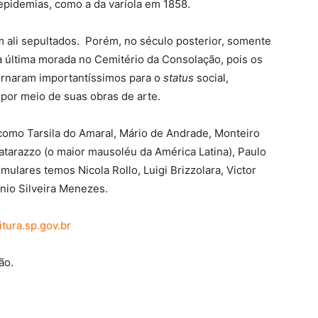
epidemias, como a da varíola em 1858.
am ali sepultados. Porém, no século posterior, somente
 sua última morada no Cemitério da Consolação, pois os
ornaram importantíssimos para o
status
social,
por meio de suas obras de arte.
como Tarsila do Amaral, Mário de Andrade, Monteiro
atarazzo (o maior mausoléu da América Latina), Paulo
umulares temos Nicola Rollo, Luigi Brizzolara, Victor
nio Silveira Menezes.
tura.sp.gov.br
ão.