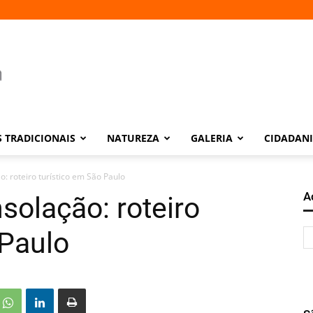
 TRADICIONAIS
NATUREZA
GALERIA
CIDADAN
: roteiro turístico em São Paulo
A
solação: roteiro
 Paulo