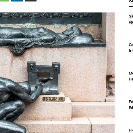
S
Sã
ép
Ca
tr
Me
Pa
Fe
Ed
Hi