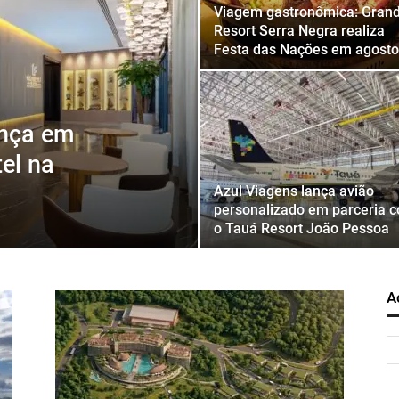
Viagem gastronômica: Gran
Resort Serra Negra realiza
Festa das Nações em agosto
nça em
el na
Azul Viagens lança avião
personalizado em parceria 
o Tauá Resort João Pessoa
A