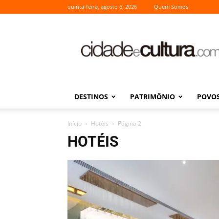
quinta-feira, agosto 6, 2026
Quem Somos
Cidade
e
Cultura
DESTINOS
PATRIMÔNIO
POVOS
Início
Hotéis
Página 2
HOTÉIS