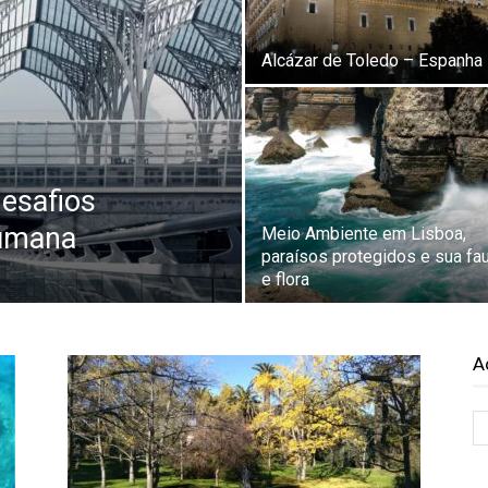
Alcázar de Toledo – Espanha
desafios
humana
Meio Ambiente em Lisboa,
paraísos protegidos e sua fa
e flora
A