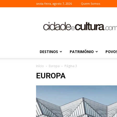
sexta-feira, agosto 7, 2026
Quem Somos
Cidade
e
Cultura
DESTINOS
PATRIMÔNIO
POVOS
Início
Europa
Página 3
EUROPA