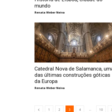
mundo
Renata Weber Neiva
Catedral Nova de Salamanca, um
das últimas construções góticas
da Europa
Renata Weber Neiva
...
1
2
3
4
10