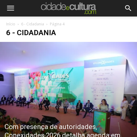
Início
6 - Cidadania
Página 4
6 - CIDADANIA
Com presença de autoridades,
Conexidades 2026 detalha agenda em