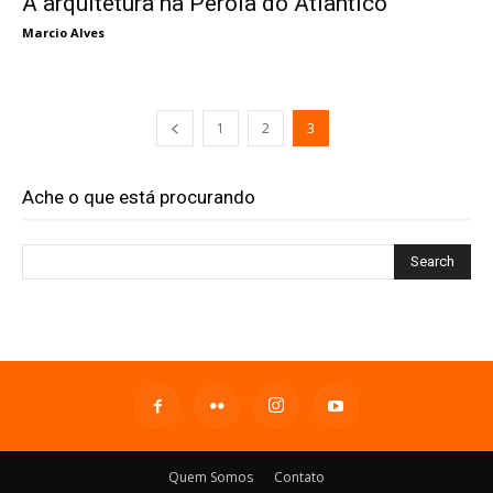
A arquitetura na Pérola do Atlântico
Marcio Alves
1
2
3
Ache o que está procurando
Quem Somos
Contato