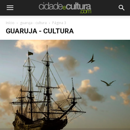
Início
guaruja - cultura
Página 3
GUARUJA - CULTURA