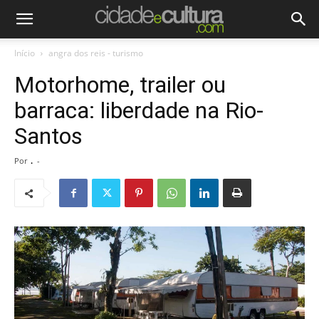
Início
angra dos reis - turismo
Motorhome, trailer ou
barraca: liberdade na Rio-
Santos
Por
.
-