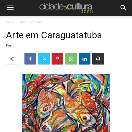
Início
artes cênicas
Arte em Caraguatatuba
Por
.
-