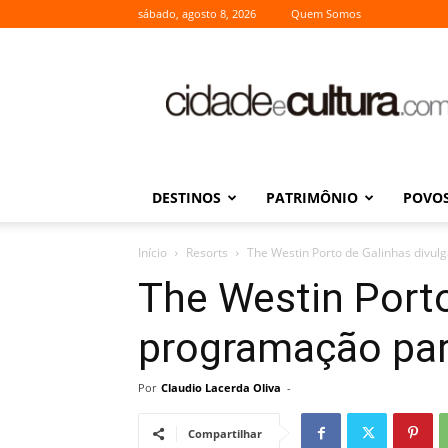
sábado, agosto 8, 2026
Quem Somos
Cidade
e
Cultura
DESTINOS
PATRIMÔNIO
POVOS
Início
Resorts
The Westin Porto de Galinhas divul
The Westin Porto
programação par
Por
Claudio Lacerda Oliva
-
Compartilhar