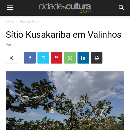
Início
flores&frutas
Sítio Kusakariba em Valinhos
Por
.
-